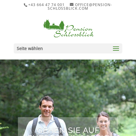
+43 664 47 74 001
OFFICE@PENSION-
SCHLOSSBLICK.COM
Seite wählen